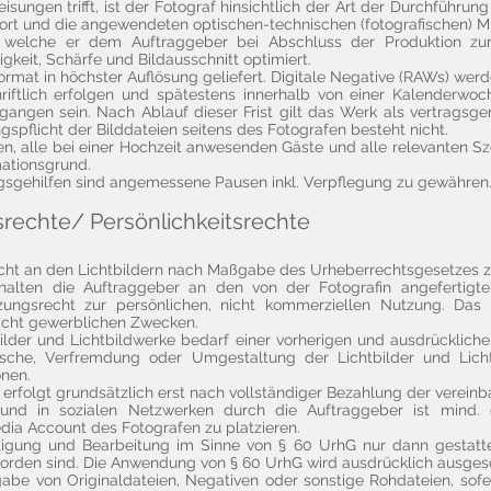
sungen trifft, ist der Fotograf hinsichtlich der Art der Durchführung
ort und die angewendeten optischen-technischen (fotografischen) Mi
, welche er dem Auftraggeber bei Abschluss der Produktion zu
gkeit, Schärfe und Bildausschnitt optimiert.
rmat in höchster Auflösung geliefert. Digitale Negative (RAWs) we
ftlich erfolgen und spätestens innerhalb von einer Kalenderw
gangen sein. Nach Ablauf dieser Frist gilt das Werk als vertrag
flicht der Bilddateien seitens des Fotografen besteht nicht.
n, alle bei einer Hochzeit anwesenden Gäste und alle relevanten Sz
mationsgrund.
sgehilfen sind angemessene Pausen inkl. Verpflegung zu gewähren
srechte/ Persönlichkeitsrechte
cht an den Lichtbildern nach Maßgabe des Urheberrechtsgesetzes z
rhalten die Auftraggeber an den von der Fotografin angefertigte
tzungsrecht zur persönlichen, nicht kommerziellen Nutzung. Da
nicht gewerblichen Zwecken.
bilder und Lichtbildwerke bedarf einer vorherigen und ausdrücklic
tusche, Verfremdung oder Umgestaltung der Lichtbilder und Lich
nen.
rfolgt grundsätzlich erst nach vollständiger Bezahlung der vereinb
t und in sozialen Netzwerken durch die Auftraggeber ist mind.
dia Account des Fotografen zu platzieren.
ltigung und Bearbeitung im Sinne von § 60 UrhG nur dann gestattet
orden sind. Die Anwendung von § 60 UrhG wird ausdrücklich ausges
abe von Originaldateien, Negativen oder sonstige Rohdateien, sofe