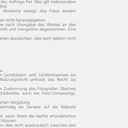
 des Auftrags frei. Dies gilt insbesondere
ttel.
r Abnahme vorlegt. Alle Fotos werden
rden nicht herausgegeben.
oche nach Übergabe des Werkes an den
sgemäß und mängelfrei abgenommen. Eine
enen abzulichten; dies kann jedoch nicht
.
u.
n Lichtbildern und Lichtbildwerken ein
s Nutzungsrecht umfasst das Recht zur
hen Zustimmung des Fotografen. Gleiches
tbildwerke, auch bei Foto-Composings,
arten Vergütung.
 einmalig ein Verweis auf die Website
, wenn ihnen die hierfür erforderlichen
chlossen.
rn dies nicht ausdrücklich zwischen den