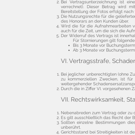
Bei Vertragsunterzeichnung ist ei
verrechnet). Dieser Betrag wird m
Bereitstellung der Fotos erfolgt nac
Die Nutzungsrechte für die geliefert
des Honorars an den Kunden über.
Wird die für die Aufnahmearbeiten vo
auch für die Zeit, um die sich die A
Der Widerruf des Vertrags ist innerh
Für Stornierungen gilt folgende
Bis 3 Monate vor Buchungstermi
Ab 3 Monate vor Buchungstermi
VI. Vertragsstrafe, Schade
Bei jeglicher unberechtigten (ohne 
zu kommerziellen Zwecken, ist für 
weitergehender Schadensersatzansp
Durch die in Ziffer VI. vorgesehenen
VII. Rechtswirksamkeit, St
Nebenabreden zum Vertrag oder zu di
Es gilt ausschließlich das Recht der 
Sollten einzelne Bestimmungen dies
unberührt.
Gerichtsstand bei Streitigkeiten ist 