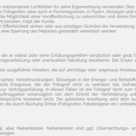
ie entstandenen Lichtbilder für seine Eigenwerbung verwenden. Dies u
 Fotografen, aber auch in Fachmagazinen, in Flyern, Anzeigen und 
die Möglichkeit einer Veröffentlichung zu unterrichten und deren Ei
cht beruhen, trägt der Kunde.
er Öffentlichkeit stehen oder aus sonstigen Gründen die Verwendun
 eine Sperrung des Materials gesondert vereinbart werden.
die er selbst oder seine Erfüllungsgehilfen vorsätzlich oder grob f
tragsverletzung oder unerlaubten Handlung resultieren. Der Ersatz
ise ausgeführte Arbeiten, die auf unrichtige oder ungenaue Anwei
ophen, Verkehrsstörungen, Störungen in der Energie- und Rohstoffv
che Ereignisse, die der Fotograf nicht zu vertreten hat, befre
ur Vertragserfüllung. In diesen Fällen ist der Fotograf nicht zum 
Auftraggeber unverzüglich von dem Eintritt der Verhinderung un
Ansprüche bestehen nicht. Die geleistete Anzahlung wird dem Au
, die durch Buchung Dritter (Fotografen, Fotodesigner etc.) entstehe
zgl. aller Nebenkosten. Nebenkosten sind ggf. Übernachtungs- u
uslagen.