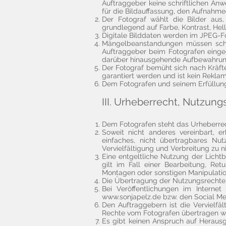
Auftraggeber keine schriftlichen Anwei
für die Bildauffassung, den Aufnahme
Der Fotograf wählt die Bilder aus
grundlegend auf Farbe, Kontrast, Helli
Digitale Bilddaten werden im JPEG-Fo
Mängelbeanstandungen müssen schri
Auftraggeber beim Fotografen einge
darüber hinausgehende Aufbewahrungsp
Der Fotograf bemüht sich nach Kräfte
garantiert werden und ist kein Rekla
Dem Fotografen und seinem Erfüllung
III. Urheberrecht, Nutzung
Dem Fotografen steht das Urheberre
Soweit nicht anderes vereinbart, e
einfaches, nicht übertragbares Nu
Vervielfältigung und Verbreitung zu 
Eine entgeltliche Nutzung der Licht
gilt im Fall einer Bearbeitung, Re
Montagen oder sonstigen Manipulatio
Die Übertragung der Nutzungsrechte e
Bei Veröffentlichungen im Interne
www.sonjapelz.de
bzw. den Social Me
Den Auftraggebern ist die Vervielfä
Rechte vom Fotografen übertragen w
Es gibt keinen Anspruch auf Herausg