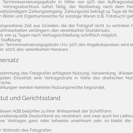
ne Terminreservierungsgebühr in Höhe von 50% des Auftragsrei
it Vertragsabschluss sofort fällig, der Restbetrag nach dem Ho
h vollständigem Zahlungseingang. Zahlungsziel beträgt 14 Tage ab R
en Bilder und Eigentumsrechte für sonstige Waren (z.B. Fotobuch) ge
rgesehene Zeit aus Gründen, die der Fotograf nicht zu vertreten ha
ufnahmearbeiten verlängern, den vereinbarten Stundensatz.
alb von 14 Tagen nach Vertragsschließung schriftlich möglich.
 Staffelung:
n: Terminreservierungsgebühr i.H.v. 50% des Angebotspreises wird e
n: 100% des vereinbarten Honorars​
nersatz
Zustimmung des Fotografen erfolgten) Nutzung, Verwendung, Wieder
jeden Einzelfall eine Vertragsstrafe in Höhe des dreifachen Nut
rüche.
 Zahlungen werden keinerlei Nutzungsrechte begründet.
atut und Gerichtsstand
esen AGB bedürfen zu ihrer Wirksamkeit der Schriftform.
Bundesrepublik Deutschland als vereinbart, und zwar auch bei Liefer
es Vertrages ganz oder teilweise unwirksam sein, so bleibt die G
der Wohnsitz des Fotografen.