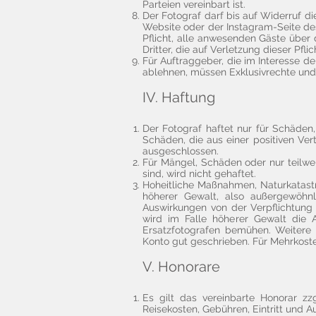
Parteien vereinbart ist.
Der Fotograf darf bis auf Widerruf d
Website oder der Instagram-Seite des
Pflicht, alle anwesenden Gäste über 
Dritter, die auf Verletzung dieser Pfli
Für Auftraggeber, die im Interesse d
ablehnen, müssen Exklusivrechte und
IV. Haftung
Der Fotograf haftet nur für Schäden, 
Schäden, die aus einer positiven Ver
ausgeschlossen.
Für Mängel, Schäden oder nur teilwe
sind, wird nicht gehaftet.
Hoheitliche Maßnahmen, Naturkatastr
höherer Gewalt, also außergewöhnli
Auswirkungen von der Verpflichtung z
wird im Falle höherer Gewalt die 
Ersatzfotografen bemühen. Weitere 
Konto gut geschrieben. Für Mehrkosten
V. Honorare
Es gilt das vereinbarte Honorar z
Reisekosten, Gebühren, Eintritt und A