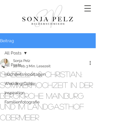
Beitrag
All Posts
Sonja Pelz
All Posts
20. Feb.
3 Min. Lesezeit
Isabella & Christian:
Hochzeitsreportagen
Sommerhochzeit in der
Wedding Guide
Inspiration
Bergkirche Mainburg
Familienfotografie
und im Landgasthof
Obermeier