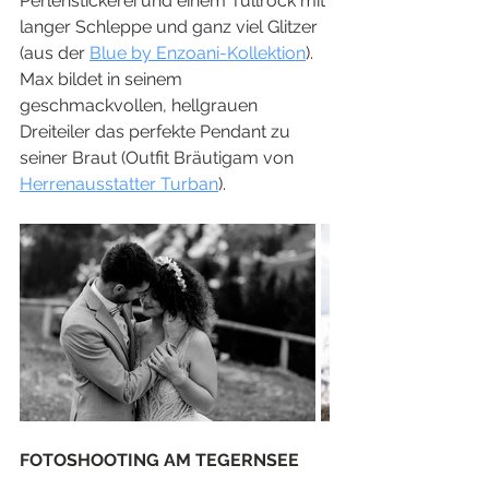
Perlenstickerei und einem Tüllrock mit 
langer Schleppe und ganz viel Glitzer 
(aus der 
Blue by Enzoani-Kollektion
). 
Max bildet in seinem 
geschmackvollen, hellgrauen 
Dreiteiler das perfekte Pendant zu 
seiner Braut (Outfit Bräutigam von 
Herrenausstatter Turban
). 
FOTOSHOOTING AM TEGERNSEE