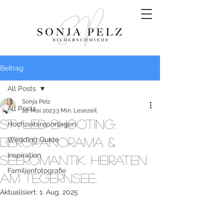
Beitrag
All Posts
Sonja Pelz
All Posts
22. Mai 2023
3 Min. Lesezeit
Styled Shooting:
Hochzeitsreportagen
Bergpanorama &
Wedding Guide
Inspiration
Seeromantik. Heiraten
Familienfotografie
am Tegernsee.
Aktualisiert:
1. Aug. 2025