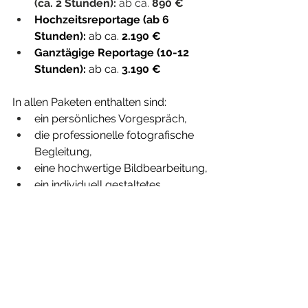
(ca. 2 Stunden):
 ab ca. 
890 €
Hochzeitsreportage (ab 6 
Stunden):
 ab ca. 
2.190 €
Ganztägige Reportage (10-12 
Stunden):
 ab ca. 
3.190 €
In allen Paketen enthalten sind:
ein persönliches Vorgespräch,
die professionelle fotografische 
Begleitung,
eine hochwertige Bildbearbeitung,
ein individuell gestaltetes 
Hochzeitsalbum,
sowie eine große Auswahl an 
Bildern in einer wunderschönen 
Online-Galerie.
Optional biete ich euch zusätzlich 
wunderschöne Prints und Wandbilder 