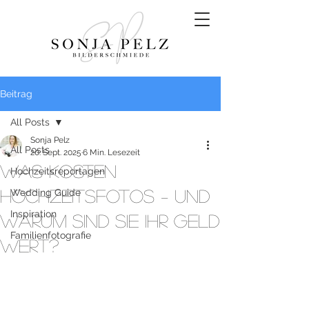
Beitrag
All Posts
Sonja Pelz
All Posts
20. Sept. 2025
6 Min. Lesezeit
Was kosten
Hochzeitsreportagen
Hochzeitsfotos – und
Wedding Guide
Inspiration
warum sind sie ihr Geld
Familienfotografie
wert?